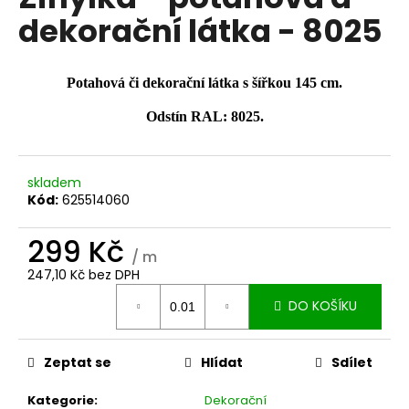
je
a
dekorační látka - 8025
0,0
z
j
5
í
hvězdiček.
Potahová či dekorační látka s šířkou 145 cm.
t
?
Odstín RAL: 8025.
skladem
Kód:
625514060
HLEDAT
299 Kč
/ m
247,10 Kč bez DPH
D
Měrná
DO KOŠÍKU
o
cena:
p
o
Zeptat se
Hlídat
Sdílet
r
u
Kategorie
:
Dekorační