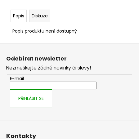
č
u
j
Popis
Diskuze
e
m
Popis produktu není dostupný
e
Z
á
Odebírat newsletter
p
Nezmeškejte žádné novinky či slevy!
a
t
E-mail
í
PŘIHLÁSIT SE
Kontakty