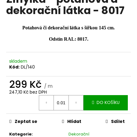
je
a
dekorační látka - 8017
0,0
z
j
5
í
hvězdiček.
Potahová či dekorační látka s šířkou 145 cm.
t
?
Odstín RAL: 8017.
skladem
Kód:
DL/140
HLEDAT
299 Kč
/ m
247,10 Kč bez DPH
D
Měrná
DO KOŠÍKU
o
cena:
p
o
Zeptat se
Hlídat
Sdílet
r
u
Kategorie
:
Dekorační