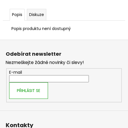
č
u
j
Popis
Diskuze
e
m
Popis produktu není dostupný
e
Z
á
Odebírat newsletter
p
Nezmeškejte žádné novinky či slevy!
a
t
E-mail
í
PŘIHLÁSIT SE
Kontakty