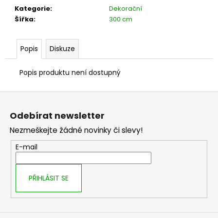
č
Kategorie
:
Dekorační
u
Šířka
:
300 cm
j
e
m
Popis
Diskuze
e
Popis produktu není dostupný
Z
á
Odebírat newsletter
p
Nezmeškejte žádné novinky či slevy!
a
t
E-mail
í
PŘIHLÁSIT SE