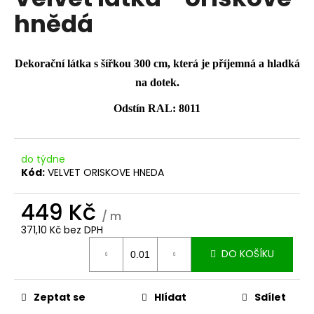
je
a
hnědá
0,0
z
j
5
í
hvězdiček.
Dekorační látka s šířkou 300 cm, která je příjemná a hladká
t
na dotek.
?
Odstín RAL: 8011
do týdne
HLEDAT
Kód:
VELVET ORISKOVE HNEDA
449 Kč
/ m
D
371,10 Kč bez DPH
o
Měrná
p
DO KOŠÍKU
cena:
o
r
Zeptat se
Hlídat
Sdílet
u