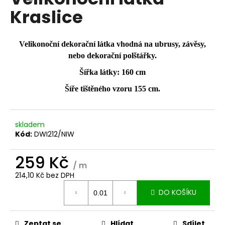
je
a
Kraslice
0,0
z
j
5
í
hvězdiček.
Velikonoční dekorační látka vhodná na ubrusy, závěsy,
t
nebo dekorační polštářky.
?
Šířka látky: 160 cm
Šíře tištěného vzoru 155 cm.
HLEDAT
skladem
Kód:
DWI212/NIW
259 Kč
D
/ m
o
214,10 Kč bez DPH
p
Měrná
o
DO KOŠÍKU
cena:
r
u
Zeptat se
Hlídat
Sdílet