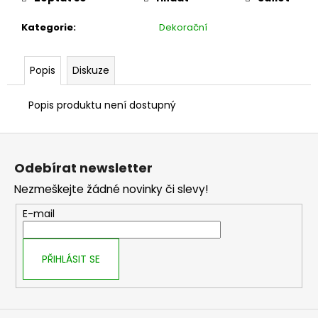
č
u
Kategorie
:
Dekorační
j
e
m
Popis
Diskuze
e
Popis produktu není dostupný
Z
á
Odebírat newsletter
p
Nezmeškejte žádné novinky či slevy!
a
t
E-mail
í
PŘIHLÁSIT SE