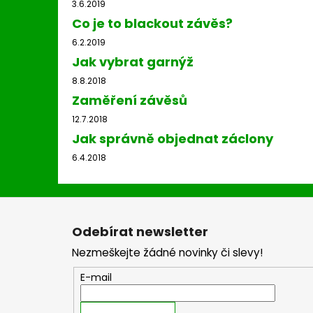
3.6.2019
Co je to blackout závěs?
6.2.2019
Jak vybrat garnýž
8.8.2018
Zaměření závěsů
12.7.2018
Jak správně objednat záclony
6.4.2018
Z
á
Odebírat newsletter
p
Nezmeškejte žádné novinky či slevy!
a
t
E-mail
í