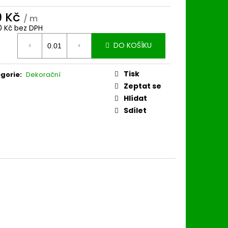
9 Kč
/ m
40 Kč bez DPH
ná
DO KOŠÍKU
:
Tisk
gorie
:
Dekorační
Zeptat se
Hlídat
Sdílet