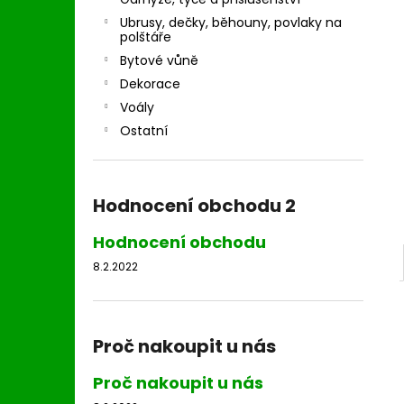
l
Ubrusy, dečky, běhouny, povlaky na
polštáře
Bytové vůně
Dekorace
Voály
Ostatní
Hodnocení obchodu 2
Hodnocení obchodu
8.2.2022
Proč nakoupit u nás
Proč nakoupit u nás