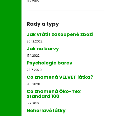
8.2.2022
Rady a typy
Jak vrátit zakoupené zboží
30.12.2022
Jak na barvy
17.1.2022
Psychologie barev
28.7.2020
Co znamená VELVET látka?
9.6.2020
Co znamená Öko-Tex
Standard 100
5.9.2019
Nehořlavé látky