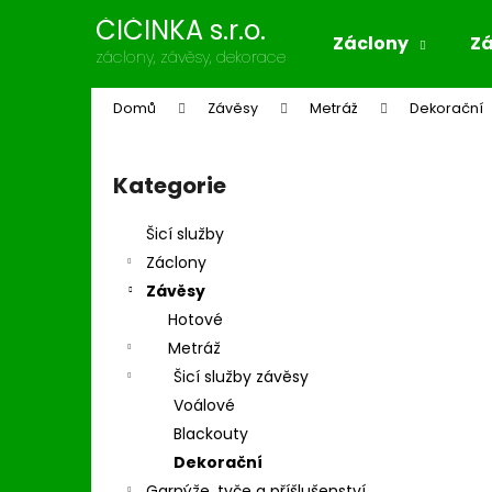
K
Přejít
ČIČINKA s.r.o.
na
o
Záclony
Z
obsah
Zpět
Zpět
záclony, závěsy, dekorace
š
do
do
í
Domů
Závěsy
Metráž
Dekorační
k
obchodu
obchodu
P
o
Kategorie
Přeskočit
s
kategorie
t
Šicí služby
r
Záclony
a
Závěsy
n
Hotové
n
Metráž
í
Šicí služby závěsy
p
Voálové
a
Blackouty
n
Dekorační
e
Garnýže, tyče a příšlušenství