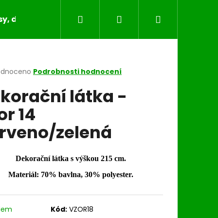
Hledat
Přihlášení
Nákupní
y, dečky, běhouny, povlaky na polštáře
Bytov
košík
rné
odnoceno
Podrobnosti hodnocení
cení
korační látka -
ktu
or 14
rveno/zelená
ček.
Dekorační látka s výškou 215 cm.
Materiál: 70% bavlna, 30% polyester.
dem
Kód:
VZOR18