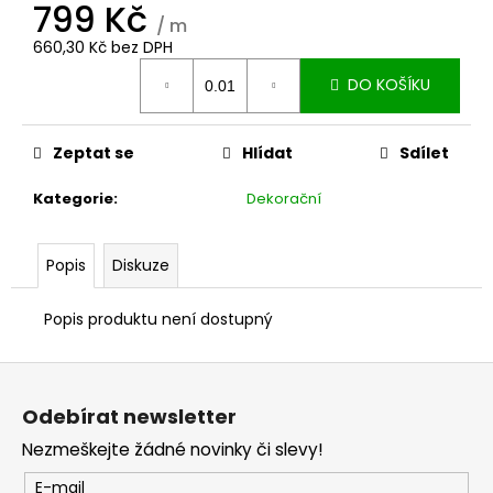
č
799 Kč
u
/ m
660,30 Kč bez DPH
j
Měrná
e
DO KOŠÍKU
cena:
m
e
Zeptat se
Hlídat
Sdílet
Kategorie
:
Dekorační
Popis
Diskuze
Popis produktu není dostupný
Z
á
Odebírat newsletter
p
Nezmeškejte žádné novinky či slevy!
a
t
E-mail