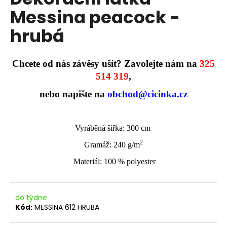
je
a
Messina peacock -
0,0
z
j
hrubá
5
í
hvězdiček.
t
?
Chcete od nás závěsy ušít? Zavolejte nám na
325
514 319
,
nebo napište na
obchod@cicinka.cz
HLEDAT
Vyráběná šířka: 300 cm
2
Gramáž: 240 g/m
D
Materiál: 100 % polyester
o
p
o
do týdne
r
Kód:
MESSINA 612 HRUBA
u