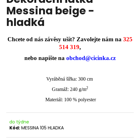
je
a
Messina beige -
0,0
z
j
hladká
5
í
hvězdiček.
t
?
Chcete od nás závěsy ušít? Zavolejte nám na
325
514 319
,
nebo napište na
obchod@cicinka.cz
HLEDAT
Vyráběná šířka: 300 cm
2
Gramáž: 240 g/m
D
Materiál: 100 % polyester
o
p
o
do týdne
r
Kód:
MESSINA 105 HLADKA
u