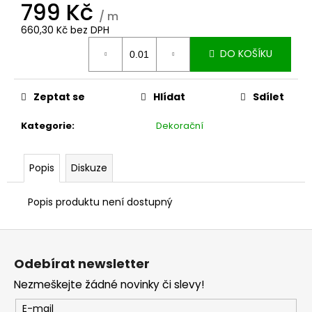
č
799 Kč
u
/ m
660,30 Kč bez DPH
j
Měrná
e
DO KOŠÍKU
cena:
m
e
Zeptat se
Hlídat
Sdílet
Kategorie
:
Dekorační
Popis
Diskuze
Popis produktu není dostupný
Z
á
Odebírat newsletter
p
Nezmeškejte žádné novinky či slevy!
a
t
E-mail