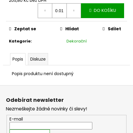
č
205,80 Kč bez DPH
Měrná
u
DO KOŠÍKU
cena:
j
e
m
Zeptat se
Hlídat
Sdílet
e
Kategorie
:
Dekorační
Popis
Diskuze
Popis produktu není dostupný
Z
á
Odebírat newsletter
p
Nezmeškejte žádné novinky či slevy!
a
t
E-mail
í