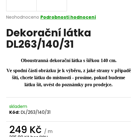
a
j
Průměrné
Neohodnoceno
Podrobnosti hodnocení
í
hodnocení
Dekorační látka
produktu
t
je
?
DL263/140/31
0,0
z
5
hvězdiček.
Oboustranná dekorační látka s šířkou 140 cm.
Ve spodní části obrázku je k výběru, z jaké strany v případě
HLEDAT
šití, chcete látku do místnosti - prosíme, pokud budeme
látku šít, uvést do poznámky pro prodejce.
D
o
skladem
p
Kód:
DL/263/140/31
o
r
249 Kč
u
/ m