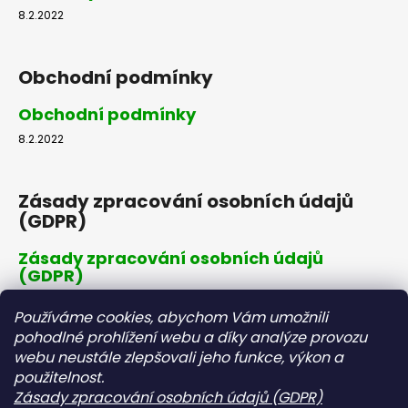
8.2.2022
Obchodní podmínky
Obchodní podmínky
8.2.2022
Zásady zpracování osobních údajů
(GDPR)
Zásady zpracování osobních údajů
(GDPR)
8.2.2022
Používáme cookies, abychom Vám umožnili
pohodlné prohlížení webu a díky analýze provozu
webu neustále zlepšovali jeho funkce, výkon a
Dopravné a platby
použitelnost.
Zásady zpracování osobních údajů (GDPR)
Dopravné a platby