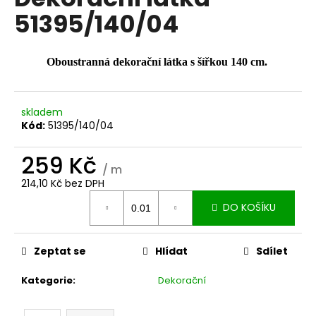
je
a
51395/140/04
0,0
z
j
5
í
hvězdiček.
Oboustranná dekorační látka s šířkou 140 cm.
t
?
skladem
Kód:
51395/140/04
259 Kč
HLEDAT
/ m
214,10 Kč bez DPH
Měrná
DO KOŠÍKU
cena:
D
o
Zeptat se
Hlídat
Sdílet
p
o
Kategorie
:
Dekorační
r
u