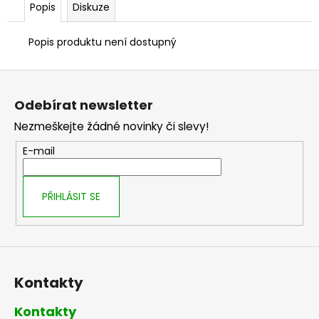
č
Popis
Diskuze
u
j
Popis produktu není dostupný
e
m
Z
e
á
Odebírat newsletter
p
Nezmeškejte žádné novinky či slevy!
a
t
E-mail
í
PŘIHLÁSIT SE
Kontakty
Kontakty