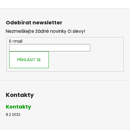
Z
á
Odebírat newsletter
p
Nezmeškejte žádné novinky či slevy!
a
t
E-mail
í
PŘIHLÁSIT SE
Kontakty
Kontakty
8.2.2022