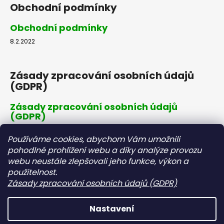
Obchodní podmínky
Obchodní podmínky
8.2.2022
Zásady zpracování osobních údajů
(GDPR)
Zásady zpracování osobních údajů
(GDPR)
8.2.2022
Používáme cookies, abychom Vám umožnili
pohodlné prohlížení webu a díky analýze provozu
webu neustále zlepšovali jeho funkce, výkon a
Dopravné a platby
použitelnost.
Zásady zpracování osobních údajů (GDPR)
Dopravné a platby
8.2.2022
Nastavení