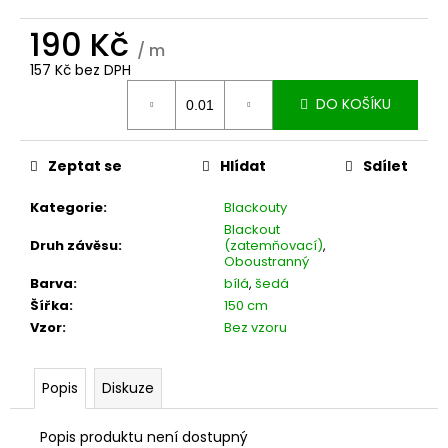
č
u
190 Kč
j
/ m
e
157 Kč bez DPH
m
Měrná
DO KOŠÍKU
cena:
e
Zeptat se
Hlídat
Sdílet
Kategorie
:
Blackouty
Blackout
Druh závěsu
:
(zatemňovací)
,
Oboustranný
Barva
:
bílá
,
šedá
Šířka
:
150 cm
Vzor
:
Bez vzoru
Popis
Diskuze
Popis produktu není dostupný