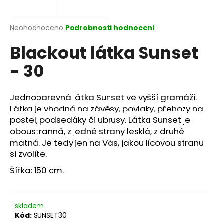
a
j
Průměrné
Neohodnoceno
Podrobnosti hodnocení
í
hodnocení
Blackout látka Sunset
produktu
t
je
?
- 30
0,0
z
5
hvězdiček.
Jednobarevná látka Sunset ve vyšší gramáži.
Látka je vhodná na závěsy, povlaky, přehozy na
HLEDAT
postel, podsedáky či ubrusy. Látka Sunset je
oboustranná, z jedné strany lesklá, z druhé
matná. Je tedy jen na Vás, jakou lícovou stranu
si zvolíte.
D
o
Šířka: 150 cm.
p
o
r
skladem
u
Kód:
SUNSET30