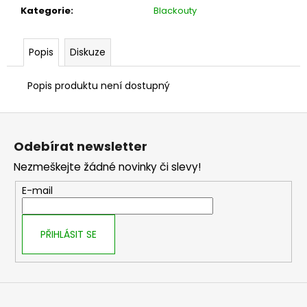
č
Kategorie
:
Blackouty
u
j
e
Popis
Diskuze
m
e
Popis produktu není dostupný
Z
á
Odebírat newsletter
p
Nezmeškejte žádné novinky či slevy!
a
t
E-mail
í
PŘIHLÁSIT SE