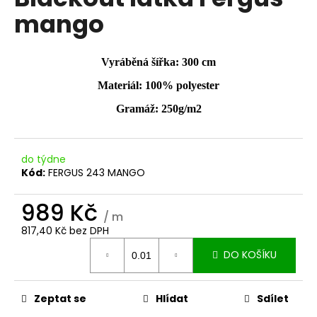
je
a
mango
0,0
z
j
5
í
hvězdiček.
Vyráběná šířka: 300 cm
t
Materiál: 100% polyester
?
Gramáž: 250g/m2
do týdne
HLEDAT
Kód:
FERGUS 243 MANGO
989 Kč
/ m
D
817,40 Kč bez DPH
o
Měrná
p
DO KOŠÍKU
cena:
o
r
Zeptat se
Hlídat
Sdílet
u