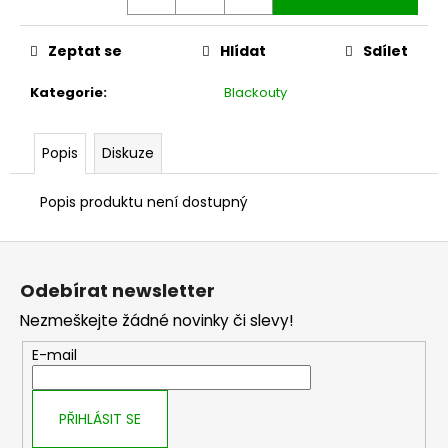
č
u
j
Zeptat se
Hlídat
Sdílet
e
m
Kategorie
:
Blackouty
e
Popis
Diskuze
Popis produktu není dostupný
Z
á
Odebírat newsletter
p
Nezmeškejte žádné novinky či slevy!
a
t
E-mail
í
PŘIHLÁSIT SE